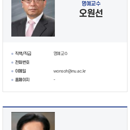
명예교수
오원선
직책/직급
명예교수
전화번호
이메일
wonsoh@inu.ac.kr
홈페이지
-