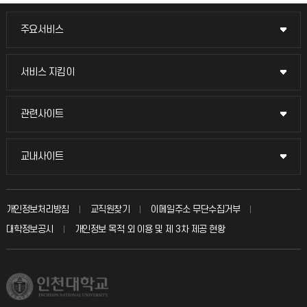
주요서비스
주요서비스
교무회의방송
서비스 지킴이
서비스 지킴이
교수채용
묻고 답하기
관련사이트
관련사이트
시설예약
불친절신고
국방헬프콜
교내사이트
교내사이트
인터넷증명
자주 묻는 질문(FAQ)
발전기금
교수회
입학안내
개인정보처리방침
교직원찾기
이메일주소 무단수집거부
칭찬마당
산학협력단
교육혁신본부
대학정보공시
개인정보 목적 외 이용 및 제 3차 제공 현황
직원채용
학생서비스 지킴이
소비자생활협동조합
국제교류과
취업정보(학생)
총동문회
국제지원과