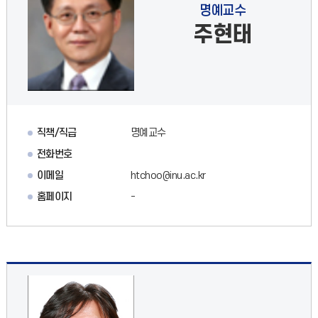
명예교수
주현태
직책/직급
명예교수
전화번호
이메일
htchoo@inu.ac.kr
홈페이지
-