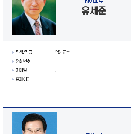
명예교수
유세준
직책/직급
명예교수
전화번호
이메일
.
홈페이지
-