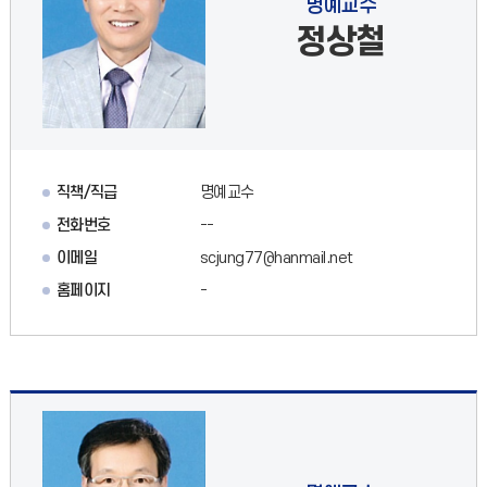
명예교수
정상철
직책/직급
명예교수
전화번호
--
이메일
scjung77@hanmail.net
홈페이지
-