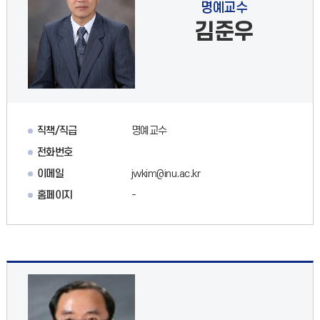
명예교수
김준우
직책/직급
명예교수
전화번호
이메일
jwkim@inu.ac.kr
홈페이지
-