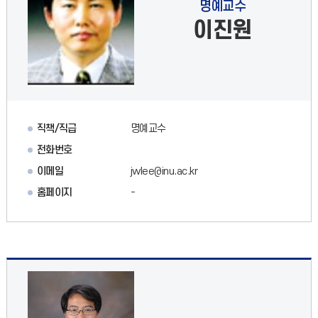
명예교수
이진원
직책/직급
명예교수
전화번호
이메일
jwlee@inu.ac.kr
홈페이지
-