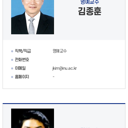
명예교수
김종훈
직책/직급
명예교수
전화번호
이메일
jkim@inu.ac.kr
홈페이지
-