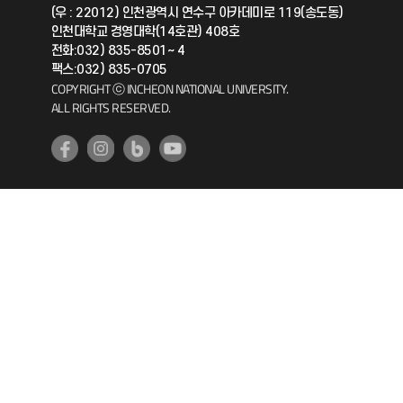
(우 : 22012) 인천광역시 연수구 아카데미로 119(송도동)
인천대학교 경영대학(14호관) 408호
공자아카데미
전화:032) 835-8501~ 4
팩스:032) 835-0705
기초교육원
COPYRIGHT ⓒ INCHEON NATIONAL UNIVERSITY.
ALL RIGHTS RESERVED.
공학교육혁신센터
대학생활상담센터
사회봉사센터
생활원
원격지원
인천국제개발협력센터