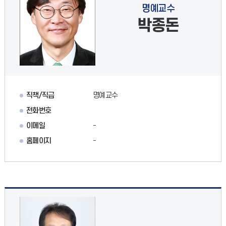
명예교수
박종돈
직책/직급
명예교수
전화번호
이메일
-
홈페이지
-