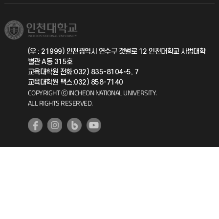
학생서비스 지킴이
소비자생활협동조합
국제교류과
취업정보(학생)
총동문회
국제지원과
(우 : 21999) 인천광역시 연수구 갯벌로 12 인천대학교 사범대학
별관 A동 315호
공자아카데미
교육대학원 전화:032) 835-8104~5, 7
교육대학원 팩스:032) 858-7140
기초교육원
COPYRIGHT ⓒ INCHEON NATIONAL UNIVERSITY.
ALL RIGHTS RESERVED.
공학교육혁신센터
대학생활상담센터
사회봉사센터
생활원
원격지원