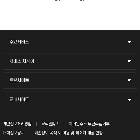
주요서비스
주요서비스
교무회의방송
서비스 지킴이
서비스 지킴이
교수채용
묻고 답하기
관련사이트
관련사이트
시설예약
불친절신고
국방헬프콜
교내사이트
교내사이트
인터넷증명
자주 묻는 질문(FAQ)
발전기금
교수회
입학안내
개인정보처리방침
교직원찾기
이메일주소 무단수집거부
칭찬마당
산학협력단
교육혁신본부
대학정보공시
개인정보 목적 외 이용 및 제 3차 제공 현황
직원채용