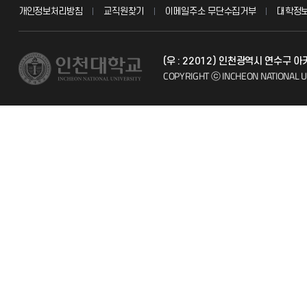
개인정보처리방침
교직원찾기
이메일주소 무단수집거부
대학정
교수채용
불친절신고
(우 : 22012) 인천광역시 연수구
시설예약
자주 묻는 질문
COPYRIGHT ⓒ INCHEON NATIONAL U
인터넷증명
칭찬마당
입학안내
학생서비스 
직원채용
취업정보(학생)