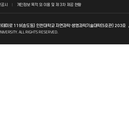
보공시
개인정보 목적 외 이용 및 제 3차 제공 현황
발전기금
 아카데미로 119(송도동) 인천대학교 자연과학·생명과학기술대학(5호관) 203호
(FAQ)
산학협력단
NIVERSITY.
ALL RIGHTS RESERVED.
소비자생활협동조합
지킴이
총동문회