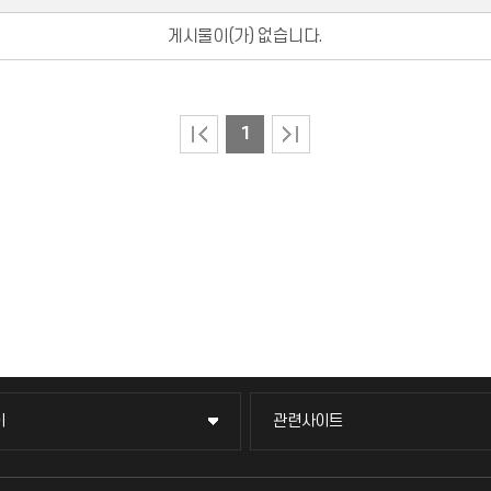
게시물이(가) 없습니다.
1
이
관련사이트
이
관련사이트
국방헬프콜