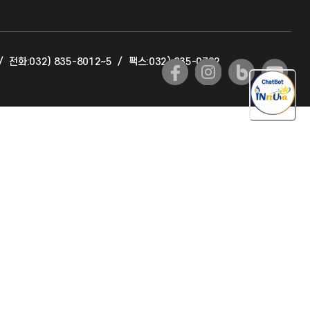
교육혁신본부
/
전화:032) 835-8012~5
/
팩스:032) 835-0702
국제교류과
국제지원과
공자아카데미
기초교육원
공학교육혁신센터
대학생활상담센터
사회봉사센터