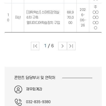
주
202
[대학혁신] 스마트강의실
68,9
○○
1
6-
자산
6차 구축
70,0
○○
0
06-
멀티미디어학습장치 구입
00
○○
26
○
1
6
콘텐츠 담당부서 및
연락처
재무회계과
032-835-9380