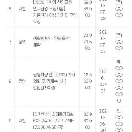
[2026-1학기 신임교원
58,0
(주)
6-
6
자산
연구환경 조성사업]
58,0
○○
07-
기준단가 이상 기자재 구입
00
○○
08
요청
202
73,0
(주)
생활원 방호 위탁 용역
6-
7
용역
21,6
○○
계약
07-
00
○○
07
에
○○
202
공용차량 렌트(G80) 계약
12,5
○○
6-
8
용역
의뢰 (장기계속 1차)
60,0
○○
07-
상임감사차량
00
○○
01
○○
○
202
인
[대학혁신] 스마트강의실
80,9
6-
○○
9
자산
6차 구축 비디오프로젝터
60,0
06-
○○
(7,300 ANSI) 구입
00
30
○○