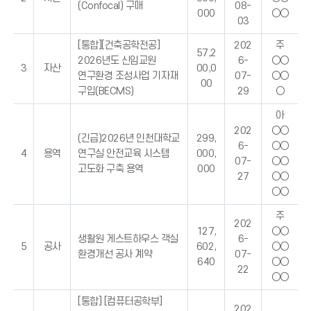
(Confocal) 구매
08-
000
○○
03
[통합][건축공학전공]
202
주
57,2
2026년도 신임교원
6-
○○
3
자산
00,0
연구환경 조성사업 기자재
07-
○○
00
구입(BECMS)
29
○
아
202
○○
(긴급)2026년 인천대학교
299,
6-
○○
4
용역
연구실 안전교육 시스템
000,
07-
○○
고도화 구축 용역
000
27
○○
○○
주
202
127,
○○
생활원 게스트하우스 객실
6-
5
공사
602,
○○
환경개선 공사 계약
07-
640
○○
22
○○
[통합] [컴퓨터공학부]
202