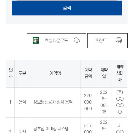
엑셀다운로드
프린트
계약
번
계약
계약
구분
계약명
상대
호
금액
일
자
202
(주)
220,
6-
○○
1
용역
정보통신공사 설계 용역
000,
08-
○○
000
05
○
202
517,
시
공초점 이미징 시스템
6-
2
자산
000,
○○