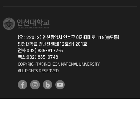
직원채용
학생서비스 지킴이
소비자생활협동조합
국제교류과
취업정보(학생)
총동문회
국제지원과
(우 : 22012) 인천광역시 연수구 아카데미로 119(송도동)
인천대학교 컨벤션센터(12호관) 201호
공자아카데미
전화:032) 835-8172~5
팩스:032) 835-0748
기초교육원
COPYRIGHT ⓒ INCHEON NATIONAL UNIVERSITY.
ALL RIGHTS RESERVED.
공학교육혁신센터
대학생활상담센터
사회봉사센터
생활원