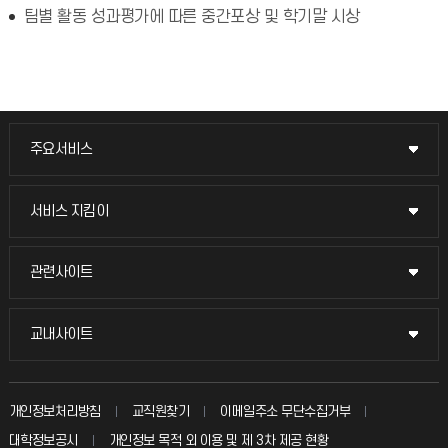
팀별 활동 성과평가에 따른 중간포상 및 학기말 시상
주요서비스
주요서비스
교무회의방송
서비스 지킴이
서비스 지킴이
교수채용
묻고 답하기
관련사이트
관련사이트
시설예약
불친절신고
국방헬프콜
교내사이트
교내사이트
인터넷증명
자주 묻는 질문(FAQ)
발전기금
교수회
입학안내
개인정보처리방침
교직원찾기
이메일주소 무단수집거부
칭찬마당
산학협력단
교육혁신본부
대학정보공시
개인정보 목적 외 이용 및 제 3차 제공 현황