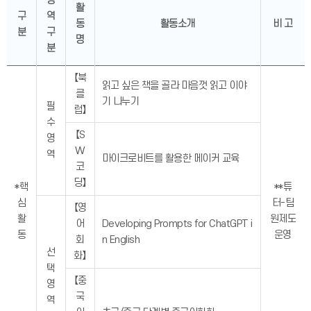
영
활
구
역
동
활동소개
비 고
분
구
명
분
【북
읽고 싶은 책을 골라 마음껏 읽고 이야
클
기 나누기
필
럽】
수
【S
영
W
역
마이크로비트를 활용한 메이커 교육
코
딩】
*핵
**튜
심
터-팀
【영
활
원제도
어
Developing Prompts for ChatGPT i
동
운영
회
n English
선
화】
택
【중
영
국
역