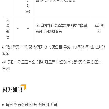
어
초급/중급 단계별 중국어회화
회
화】
자
율
RC 참가자 내 자유주제로 별도 자율활
수시운
-
-
활
동팀 구성하여 활동
영
동
* 핵심활동 : 1팀당 참가자 3~5명으로 구성, 10주간 주1회 2시간
활동
** 튜터 : 지도교수의 개별 지도를 받으며 핵심활동 팀을 이끄는
팀장
참가혜택
튜터 활동수당 및 팀 활동비 지급