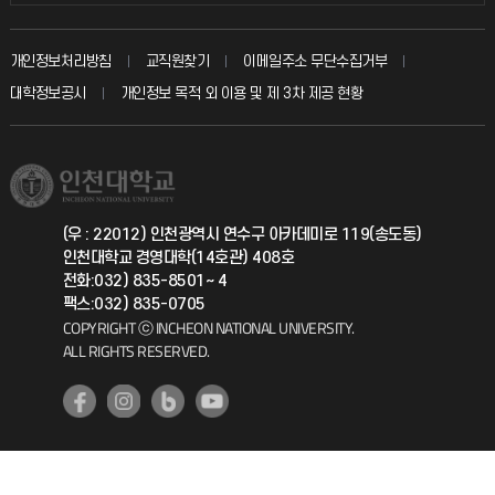
인터넷증명
자주 묻는 질문(FAQ)
발전기금
교수회
입학안내
개인정보처리방침
교직원찾기
이메일주소 무단수집거부
칭찬마당
산학협력단
교육혁신본부
대학정보공시
개인정보 목적 외 이용 및 제 3차 제공 현황
직원채용
학생서비스 지킴이
소비자생활협동조합
국제교류과
취업정보(학생)
총동문회
국제지원과
(우 : 22012) 인천광역시 연수구 아카데미로 119(송도동)
인천대학교 경영대학(14호관) 408호
공자아카데미
전화:032) 835-8501~ 4
팩스:032) 835-0705
기초교육원
COPYRIGHT ⓒ INCHEON NATIONAL UNIVERSITY.
ALL RIGHTS RESERVED.
공학교육혁신센터
대학생활상담센터
사회봉사센터