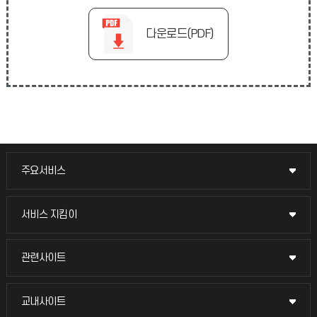
다운로드(PDF)
주요서비스
주요서비스
교무회의방송
서비스 지킴이
서비스 지킴이
교수채용
묻고 답하기
관련사이트
관련사이트
시설예약
불친절신고
국방헬프콜
교내사이트
교내사이트