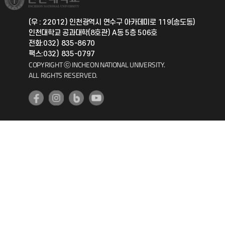
총동문회
국제지원과
(우 : 22012) 인천광역시 연수구 아카데미로 119(송도동)
인천대학교 공과대학(8호관) A동 5층 506호
공자아카데미
전화:032) 835-8670
팩스:032) 835-0797
기초교육원
COPYRIGHT ⓒ INCHEON NATIONAL UNIVERSITY.
ALL RIGHTS RESERVED.
공학교육혁신센터
대학생활상담센터
사회봉사센터
생활원
원격지원
인천국제개발협력센터