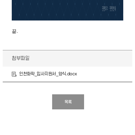
끝.
첨부파일
인천화학_입사지원서_양식.docx
목록