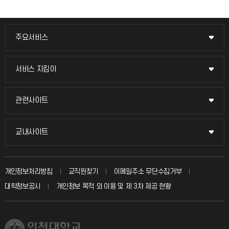
주요서비스
주요서비스
교무회의방송
서비스 지킴이
서비스 지킴이
교수채용
묻고 답하기
관련사이트
관련사이트
시설예약
불친절신고
국방헬프콜
교내사이트
교내사이트
인터넷증명
자주 묻는 질문(FAQ)
발전기금
교수회
입학안내
개인정보처리방침
교직원찾기
이메일주소 무단수집거부
칭찬마당
산학협력단
교육혁신본부
대학정보공시
개인정보 목적 외 이용 및 제 3차 제공 현황
직원채용
학생서비스 지킴이
소비자생활협동조합
국제교류과
취업정보(학생)