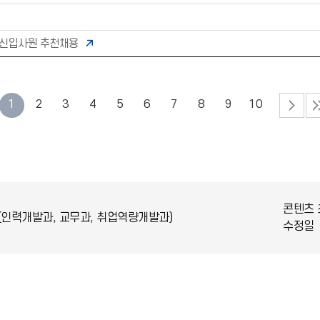
부 신입사원 추천채용
1
2
3
4
5
6
7
8
9
10
콘텐츠 
(인력개발과, 교무과, 취업역량개발과)
수정일