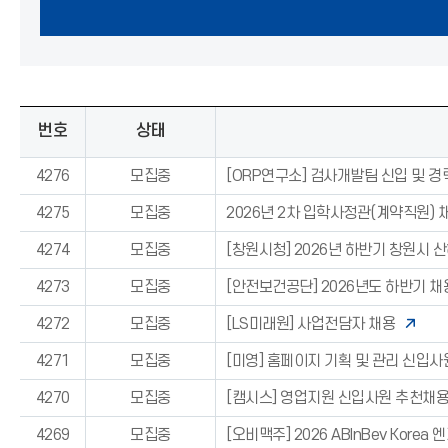
번호
상태
4276
모집중
[ORP연구소] 검사개발팀 신입 및 경
4275
모집중
2026년 2차 입학사정관(계약직원) 
4274
모집중
[창원시청] 2026년 하반기 창원시 
4273
모집중
[안전보건공단] 2026년도 하반기 채
4272
모집중
[LS미래원] 사업전담자 채용
4271
모집중
[미영] 홈페이지 기획 및 관리 신입사
4270
모집중
[캠시스] 영업지원 신입사원 추천채
4269
모집중
[오비맥주] 2026 ABInBev Kore