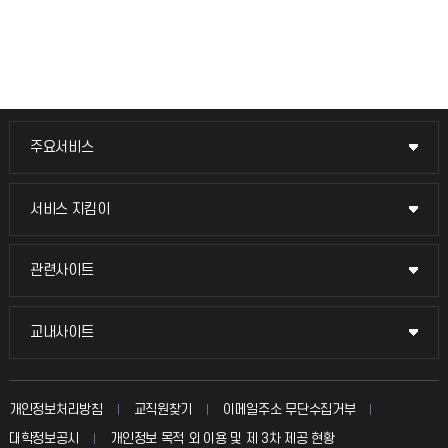
주요서비스
주요서비스
교무회의방송
서비스 지킴이
서비스 지킴이
교수채용
묻고 답하기
관련사이트
관련사이트
시설예약
불친절신고
국방헬프콜
교내사이트
교내사이트
인터넷증명
자주 묻는 질문(FAQ)
발전기금
교수회
입학안내
개인정보처리방침
교직원찾기
이메일주소 무단수집거부
칭찬마당
산학협력단
교육혁신본부
대학정보공시
개인정보 목적 외 이용 및 제 3차 제공 현황