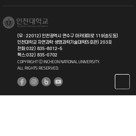
직원채용
학생서비스 지킴이
소비자생활협동조합
국제교류과
취업정보(학생)
총동문회
국제지원과
(우 : 22012) 인천광역시 연수구 아카데미로 119(송도동)
인천대학교 자연과학·생명과학기술대학(5호관) 203호
공자아카데미
전화:032) 835-8012~5
팩스:032) 835-0702
기초교육원
COPYRIGHT ⓒ INCHEON NATIONAL UNIVERSITY.
ALL RIGHTS RESERVED.
공학교육혁신센터
대학생활상담센터
사회봉사센터
생활원