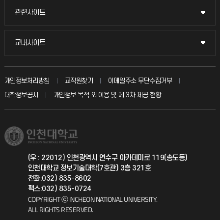
교수채용
묻고 답하기
관련사이트
관련사이트
시설예약
불친절신고
국방헬프콜
교내사이트
교내사이트
인터넷증명
자주 묻는 질문(FAQ)
발전기금
교수회
입학안내
개인정보처리방침
교직원찾기
이메일주소 무단수집거부
칭찬마당
산학협력단
교육혁신본부
대학정보공시
개인정보 목적 외 이용 및 제 3차 제공 현황
직원채용
학생서비스 지킴이
소비자생활협동조합
국제교류과
취업정보(학생)
총동문회
국제지원과
(우 : 22012) 인천광역시 연수구 아카데미로 119(송도동)
인천대학교 정보기술대학(7호관) 3층 321호
공자아카데미
전화:032) 835-8602
팩스:032) 835-0724
기초교육원
COPYRIGHT ⓒ INCHEON NATIONAL UNIVERSITY.
ALL RIGHTS RESERVED.