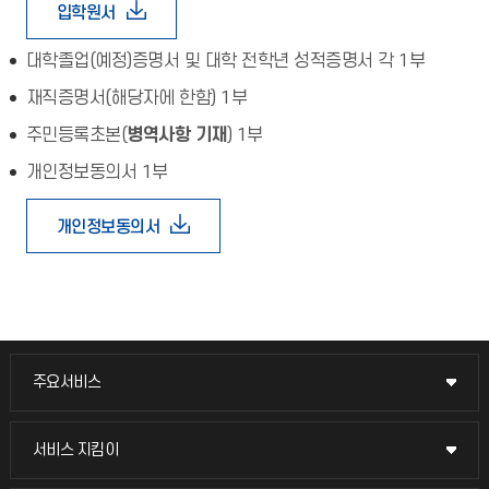
입학원서
대학졸업(예정)증명서 및 대학 전학년 성적증명서 각 1부
재직증명서(해당자에 한함) 1부
주민등록초본(
병역사항 기재
) 1부
개인정보동의서 1부
개인정보동의서
주요서비스
주요서비스
교무회의방송
서비스 지킴이
서비스 지킴이