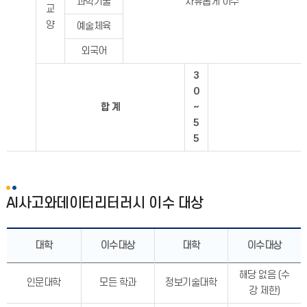
과학기술
자유롭게 이수
교
양
예술체육
외국어
3
0
합 계
~
5
5
AI사고와데이터리터러시 이수 대상
대학
이수대상
대학
이수대상
해당 없음 (수
인문대학
모든 학과
정보기술대학
강 제한)