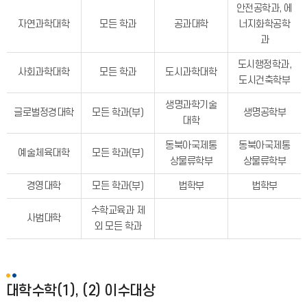
안전공학과, 에
자연과학대학
모든 학과
공과대학
너지화학공학
과
도시행정학과,
사회과학대학
모든 학과
도시과학대학
도시건축학부
생명과학기술
글로벌정경대학
모든 학과(부)
생명공학부
대학
동북아국제통
동북아국제통
예술체육대학
모든 학과(부)
상물류학부
상물류학부
경영대학
모든 학과(부)
법학부
법학부
수학교육과 제
사범대학
외 모든 학과
대학수학(1), (2) 이수대상