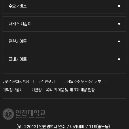
주요서비스
주요서비스
교무회의방송
서비스 지킴이
서비스 지킴이
교수채용
묻고 답하기
관련사이트
관련사이트
시설예약
불친절신고
국방헬프콜
교내사이트
교내사이트
인터넷증명
자주 묻는 질문(FAQ)
발전기금
교수회
입학안내
개인정보처리방침
교직원찾기
이메일주소 무단수집거부
칭찬마당
산학협력단
교육혁신본부
대학정보공시
개인정보 목적 외 이용 및 제 3차 제공 현황
직원채용
학생서비스 지킴이
소비자생활협동조합
국제교류과
취업정보(학생)
총동문회
국제지원과
(우 : 22012) 인천광역시 연수구 아카데미로 119(송도동)