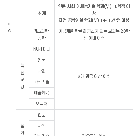
인문·사회·예체능계열 학과(부) 10학점 이
소 계
상
자연·공학계열 학과(부) 14~16학점 이상
교
양
기초과학·
이공계열 학문의 기초가 되는 교과목 20학
공학
점 이내 이수
INU세미나
인문
핵
사회
심
3개 과목 이상 이수
교
과학기술
양
예술체육
외국어
인문
사회
심
화