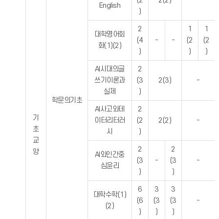
(2
2(2)
-
English
)
2
1
1
대학영어회
(4
-
-
(2
(2
화(1)(2)
)
)
)
AI시대의글
2
쓰기이론과
(3
2(3)
-
실제
)
학문의기초
AI사고와데
2
기
이터리터러
(2
2(2)
-
초
시
)
교
2
2
양
AI와인간중
(3
-
(3
-
심윤리
)
)
6
3
3
대학수학(1)
(6
(3
(3
-
(2)
)
)
)