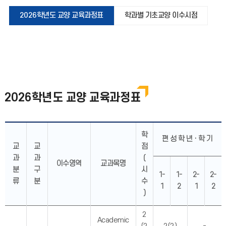
2026학년도 교양 교육과정표
학과별 기초교양 이수시점
2026학년도 교양 교육과정표
학
편 성 학 년 · 학 기
교
교
점
과
과
(
이수영역
교과목명
분
구
시
1-
1-
2-
2-
류
분
수
1
2
1
2
)
2
Academic