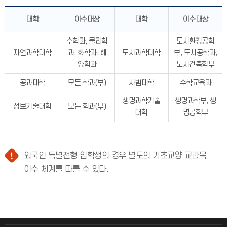
대학
이수대상
대학
이수대상
수학과, 물리학
도시환경공학
자연과학대학
과, 화학과, 해
도시과학대학
부, 도시공학과,
양학과
도시건축학부
공과대학
모든 학과(부)
사범대학
수학교육과
생명과학기술
생명과학부, 생
정보기술대학
모든 학과(부)
대학
명공학부
외국인 특별전형 입학생의 경우 별도의 기초교양 교과목
이수 체계를 따를 수 있다.