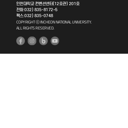
인천대학교 컨벤션센터(12호관) 201호
공자아카데미
전화:032) 835-8172~5
팩스:032) 835-0748
기초교육원
COPYRIGHT ⓒ INCHEON NATIONAL UNIVERSITY.
ALL RIGHTS RESERVED.
공학교육혁신센터
대학생활상담센터
사회봉사센터
생활원
원격지원
인천국제개발협력센터
예비군연대