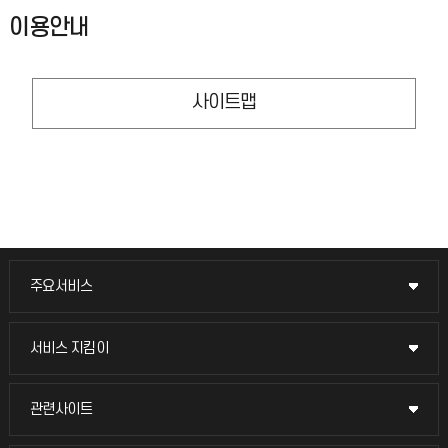
이용안내
사이트맵
주요서비스
주요서비스
교무회의방송
서비스 지킴이
서비스 지킴이
교수채용
묻고 답하기
관련사이트
관련사이트
시설예약