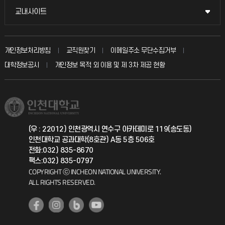
불친절신고
국방헬프콜
교내사이트
교내사이트
인터넷증명
자주 묻는 질문(FAQ)
발전기금
교수회
입학안내
개인정보처리방침
교직원찾기
이메일주소 무단수집거부
칭찬마당
산학협력단
교육혁신본부
대학정보공시
개인정보 목적 외 이용 및 제 3차 제공 현황
직원채용
학생서비스 지킴이
소비자생활협동조합
국제교류과
취업정보(학생)
총동문회
국제지원과
(우 : 22012) 인천광역시 연수구 아카데미로 119(송도동)
인천대학교 공과대학(8호관) A동 5층 506호
공자아카데미
전화:032) 835-8670
팩스:032) 835-0797
기초교육원
COPYRIGHT ⓒ INCHEON NATIONAL UNIVERSITY.
ALL RIGHTS RESERVED.
공학교육혁신센터
대학생활상담센터