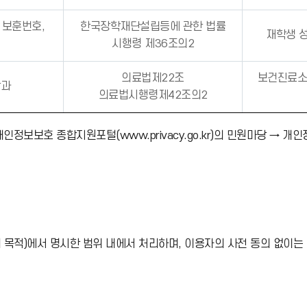
, 보훈번호,
한국장학재단설립등에 관한 법률
재학생 성
시행령 제36조의2
의료법제22조
보건진료소
학과
의료법시행령제42조의2
보호 종합지원포털(www.privacy.go.kr)의 민원마당 → 개인
목적)에서 명시한 범위 내에서 처리하며, 이용자의 사전 동의 없이는