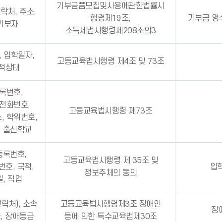
기부금품모집및사용에관한법률시
락처, 주소,
행령제19조,
기부금 영
 기부자
소득세법시행령제208조의3
, 입학일자,
고등교육법시행령 제4조 및 73조
학적상태
등록번호,
집전화번호,
고등교육법시행령 제73조
, 학위번호,
, 출신학교
등록번호,
고등교육법시행령 제 35조 및
호, 국적,
입
정보주체의 동의
, 직업
연락처), 소속
고등교육법시행령제3조 장애인
장
용, 장애등급
등에 의한 특수교육법제30조