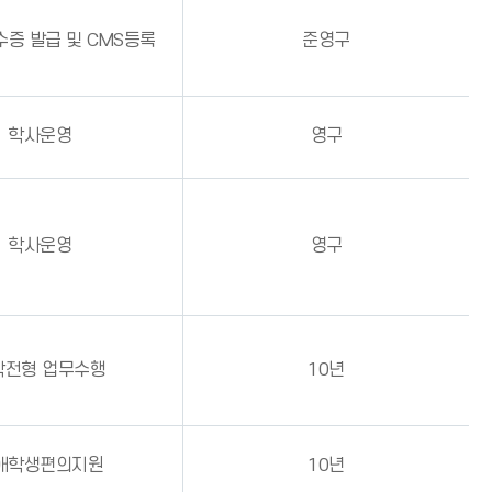
수증 발급 및 CMS등록
준영구
학사운영
영구
학사운영
영구
학전형 업무수행
10년
애학생편의지원
10년