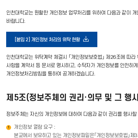
가
인천대학교는 원활한 개인정보 업무처리를 위하여 다음과 같이 개인
기
바랍니다.
아
다
[붙임 2] 개인정보 처리의 위탁 현황
이
운
인천대학교는 위탁계약 체결시 「개인정보보호법」 제26조에 따라 
콘
사항을 계약서 등 문서로 명시하고, 수탁자가 개인정보를 안전하
로
개인정보처리방침을 통하여 공개하겠습니다.
드
제5조(정보주체의 권리·의무 및 그 행사
아
정보주체는 자신의 개인정보에 대하여 다음과 같이 권리를 행사할 
이
개인정보 열람 요구 :
1
콘
본교에서 보유하고 있는 개인정보파일은「개인정보보호법」제35조