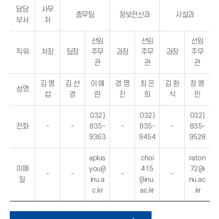
담당
사무
총무팀
정보전산과
시설과
부서
처
선임
선임
선임
직위
처장
팀장
주무
과장
주무
과장
주무
관
관
관
김 영
김 선
이 예
경 명
최 은
김 환
정 영
성명
섭
경
란
진
희
식
민
032)
032)
032)
전화
-
-
835-
-
835-
-
835-
9363
9454
9528
aplus
choi
raton
이메
you@
415
72@i
-
-
-
-
일
inu.a
@inu.
nu.ac
c.kr
ac.kr
.kr