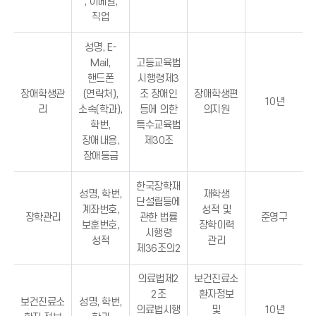
, 이메일,
직업
성명, E-
Mail,
고등교육법
핸드폰
시행령제3
장애학생관
(연락처),
조 장애인
장애학생편
10년
리
소속(학과),
등에 의한
의지원
학번,
특수교육법
장애내용,
제30조
장애등급
한국장학재
성명, 학번,
재학생
단설립등에
계좌번호,
성적 및
장학관리
관한 법률
준영구
보훈번호,
장학이력
시행령
성적
관리
제36조의2
의료법제2
보건진료소
2조
환자정보
보건진료소
성명, 학번,
의료법시행
및
10년