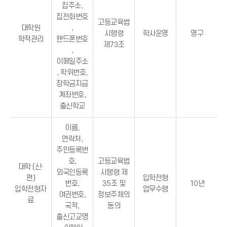
집주소,
집전화번호
고등교육법
대학원
,
시행령
학사운영
영구
학적관리
핸드폰번호
제73조
,
이메일주소
, 학위번호,
장학금지급
계좌번호,
출신학교
이름,
연락처,
주민등록번
호,
고등교육법
대학 (신·
외국인등록
시행령 제
편)
입학전형
번호,
35조 및
10년
입학전형자
업무수행
여권번호,
정보주체의
료
국적,
동의
출신고교명