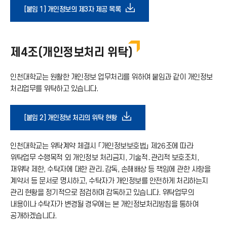
다
[붙임 1] 개인정보의 제3자 제공 목록
가
운
기
제4조(개인정보처리 위탁)
로
아
인천대학교는 원활한 개인정보 업무처리를 위하여 붙임과 같이 개인정보
드
처리업무를 위탁하고 있습니다.
이
아
다
[붙임 2] 개인정보 처리의 위탁 현황
콘
이
운
인천대학교는 위탁계약 체결시 「개인정보보호법」 제26조에 따라
위탁업무 수행목적 외 개인정보 처리금지, 기술적․관리적 보호조치,
콘
로
재위탁 제한, 수탁자에 대한 관리․감독, 손해배상 등 책임에 관한 사항을
계약서 등 문서로 명시하고, 수탁자가 개인정보를 안전하게 처리하는지
관리 현황을 정기적으로 점검하며 감독하고 있습니다. 위탁업무의
드
내용이나 수탁자가 변경될 경우에는 본 개인정보처리방침을 통하여
공개하겠습니다.
아