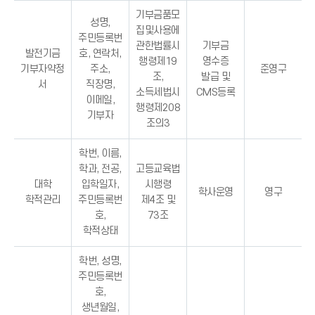
기부금품모
성명,
집및사용에
주민등록번
관한법률시
기부금
발전기금
호, 연락처,
행령제19
영수증
기부자약정
주소,
준영구
조,
발급 및
서
직장명,
소득세법시
CMS등록
이메일,
행령제208
기부자
조의3
학번, 이름,
학과, 전공,
고등교육법
대학
입학일자,
시행령
학사운영
영구
학적관리
주민등록번
제4조 및
호,
73조
학적상태
학번, 성명,
주민등록번
호,
생년월일,