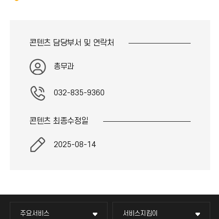
콘
림
*
이
)
(
아
콘
*
이
)
아
콘
콘텐츠 담당부서 및
연락처
이
)
콘
)
총무과
032-835-9360
콘텐츠 최종
수정일
2025-08-14
주요서비스
서비스지킴이