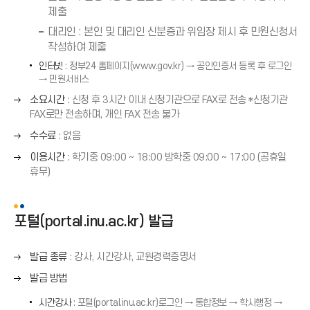
제출
표
(
대리인 : 본인 및 대리인 신분증과 위임장 제시 후 민원신청서
→
작성하여 제출
)
인터넷
: 정부24 홈페이지(www.gov.kr) → 공인인증서 등록 후 로그인
→ 민원서비스
오
소요시간
: 신청 후 3시간 이내 신청기관으로 FAX로 전송 *신청기관
른
FAX로만 전송하며, 개인 FAX 전송 불가
쪽
오
수수료
: 없음
화
른
오
살
이용시간
: 학기중 09:00 ∼ 18:00 방학중 09:00 ∼ 17:00 (공휴일
쪽
른
표
휴무)
화
쪽
(
살
화
→
표
살
)
포털(portal.inu.ac.kr) 발급
(
표
→
(
)
오
발급 종류
: 강사, 시간강사, 교원경력증명서
→
른
)
오
발급 방법
쪽
른
화
시간강사
: 포털(portal.inu.ac.kr)로그인 → 통합정보 → 학사행정 →
쪽