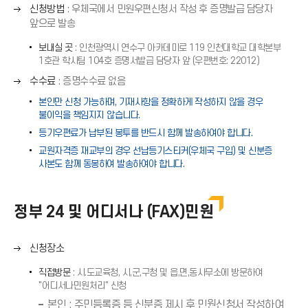
쪽
오
신청방법
: 우체국에서 민원우편신청서 작성 후 증명발급 담당자
화
른
앞으로 발송
살
쪽
표
보내실 곳
: 인천광역시 연수구 아카데미로 119 인천대학교 대학본부
화
(
1호관 학사팀 104호 증명서발급 담당자 앞 (우편번호: 22012)
살
→
표
오
수수료
: 증명수수료 없음
)
(
른
본인만 신청 가능하며, 기재사항을 정확하게 작성하지 않을 경우
→
쪽
불이익을 책임지지 않습니다.
)
화
등기우편료가 납부된 봉투를 반드시 함께 발송하여야 합니다.
살
교원자격증 재교부의 경우 선납등기스티커(우체국 구입) 및 신분증
표
사본도 함께 동봉하여 발송하여야 합니다.
(
→
)
정부 24 및 어디서나 (FAX)민원
오
신청장소
른
직접방문
: 시.도교육청, 시,군,구청 및 읍,면,동사무소에 방문하여
쪽
"어디서나민원처리" 신청
화
본인 : 주민등록증 등 신분증 제시 후 민원신청서 작성하여
살