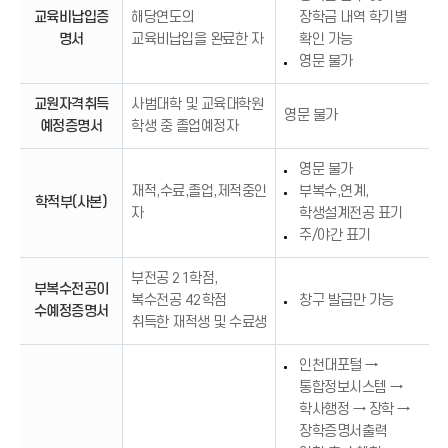
교육비납입증
해당연도의
장학금 내역 학기별
명서
교육비납입을 완료한 자
확인 가능
영문 불가
교원자격취득
사범대학 및 교육대학원
영문 불가
예정증명서
학생 중 졸업예정자
영문 불가
재적,수료,졸업,제적중인
부복수,연계,
학적부(사본)
자
학생설계전공 표기
주/야간 표기
부전공 21학점,
부복수전공이
복수전공 42학점
창구 발급만 가능
수예정증명서
취득한 재적생 및 수료생
인천대포털 →
통합정보시스템 →
학사행정 → 장학 →
장학증명서출력