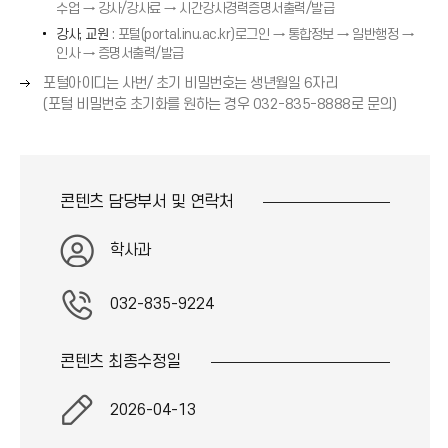
살
수업 → 강사/강사료 → 시간강사경력증명서출력/발급
화
표
강사, 교원
: 포털(portal.inu.ac.kr)로그인 → 통합정보 → 일반행정 →
살
(
인사 → 증명서출력/발급
표
→
(
오
포털아이디는 사번/ 초기 비밀번호는 생년월일 6자리
)
→
른
(포털 비밀번호 초기화를 원하는 경우 032-835-8888로 문의)
)
쪽
화
살
표
콘텐츠 담당부서 및
연락처
(
→
학사과
)
032-835-9224
콘텐츠 최종
수정일
2026-04-13