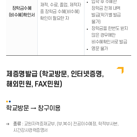
입학 후 수혜한
재적, 수료, 졸업, 제적자
장학금수혜
장학금 전체 내역
중 장학금 수혜(비수혜)
(비수혜)확인서
발급(학기별 발급
확인이 필요한 자
불가)
장학금을 한번도 받지
않은 경우에만
비수혜확인서로 발급
영문 불가
제증명발급 (학교방문, 인터넷증명,
해외민원, FAX민원)
학교방문 → 창구이용
오
종류
: 교원자격증재교부, (부,복수) 전공이수예정, 학적부사본,
른
시간강사경력증명서
쪽