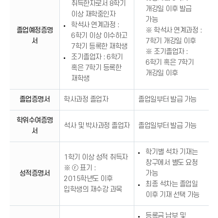
취득한자로서 8학기
개강일 이후 발급
이상 재학중인자
가능
학석사 연계과정 :
졸업예정증명
※ 학석사 연계과정 :
6학기 이상 이수하고
서
7학기 개강일 이후
7학기 등록한 재학생
※ 조기졸업자 :
조기졸업자 : 6학기
6학기 혹은 7학기
혹은 7학기 등록한
개강일 이후
재학생
졸업증명서
학사과정 졸업자
졸업일부터 발급 가능
학위수여증명
석사 및 박사과정 졸업자
졸업일부터 발급 가능
서
학기별 석차 기재는
1학기 이상 성적 취득자
창구에서 별도 요청
※ ⓡ 표기 :
성적증명서
가능
2015학년도 이후
최종 석차는 졸업일
입학생의 재수강 과목
이후 기재 선택 가능
등록금 납부 및