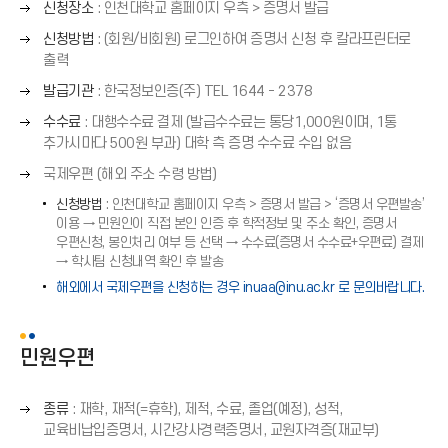
오
신청장소
: 인천대학교 홈페이지 우측 > 증명서 발급
른
오
신청방법
: (회원/비회원) 로그인하여 증명서 신청 후 칼라프린터로
쪽
른
출력
화
쪽
오
살
발급기관
: 한국정보인증(주) TEL 1644 - 2378
화
른
표
오
살
수수료
: 대행수수료 결제 (발급수수료는 통당1,000원이며, 1통
쪽
(
른
표
추가시마다 500원 부과) 대학 측 증명 수수료 수입 없음
화
→
쪽
(
오
살
국제우편 (해외 주소 수령 방법)
)
화
→
른
표
살
신청방법
: 인천대학교 홈페이지 우측 > 증명서 발급 > ‘증명서 우편발송’
)
쪽
(
이용 → 민원인이 직접 본인 인증 후 학적정보 및 주소 확인, 증명서
표
화
→
우편신청, 봉인처리 여부 등 선택 → 수수료(증명서 수수료+우편료) 결제
(
살
)
→ 학사팀 신청내역 확인 후 발송
→
표
해외에서 국제우편을 신청하는 경우 inuaa@inu.ac.kr 로 문의바랍니다.
)
(
→
)
민원우편
오
종류
: 재학, 재적(=휴학), 제적, 수료, 졸업(예정), 성적,
른
교육비납입증명서, 시간강사경력증명서, 교원자격증(재교부)