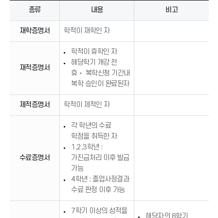
종류
내용
비고
재학증명서
학적이 재학인 자
학적이 휴학인 자
해당학기 개강 전
재적증명서
휴‧ 복학신청 기간내
복학 승인이 완료된자
제적증명서
학적이 제적인 자
각 학년의 수료
학점을 취득한 자
1,2,3학년 :
수료증명서
가진급처리 이후 발급
가능
4학년 : 졸업사정결과
수료 판정 이후 가능
7학기 이상의 성적을
해당자의 8학기