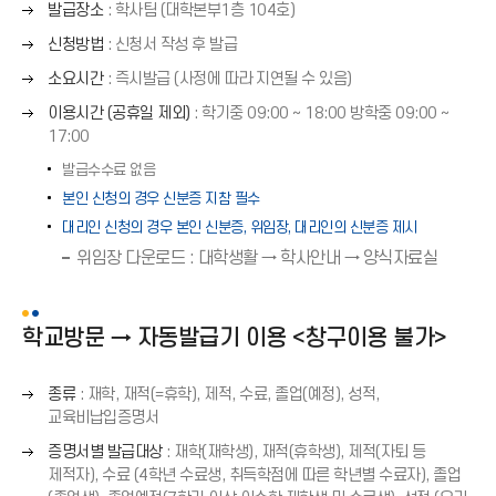
오
발급장소
: 학사팀 (대학본부1층 104호)
화
른
오
살
신청방법
: 신청서 작성 후 발급
쪽
른
표
오
화
소요시간
: 즉시발급 (사정에 따라 지연될 수 있음)
쪽
(
른
살
오
화
이용시간 (공휴일 제외)
: 학기중 09:00 ∼ 18:00 방학중 09:00 ∼
→
쪽
표
른
살
17:00
)
화
(
쪽
표
살
발급수수료 없음
→
화
(
표
)
본인 신청의 경우 신분증 지참 필수
살
→
(
표
대리인 신청의 경우 본인 신분증, 위임장, 대리인의 신분증 제시
)
→
(
위임장 다운로드 : 대학생활 → 학사안내 → 양식자료실
)
→
)
학교방문 → 자동발급기 이용 <창구이용 불가>
오
종류
: 재학, 재적(=휴학), 제적, 수료, 졸업(예정), 성적,
른
교육비납입증명서
쪽
오
증명서별 발급대상
: 재학(재학생), 재적(휴학생), 제적(자퇴 등
화
른
제적자), 수료 (4학년 수료생, 취득학점에 따른 학년별 수료자), 졸업
살