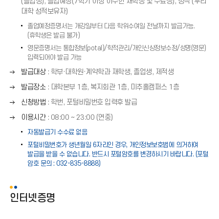
쪽
(졸업생), 졸업예정(7학기 이상 이수한 재학생 및 수료생), 성적 (우리
표
화
대학 성적보유자)
(
살
→
졸업예정증명서는 개강일부터 다음 학위수여일 전날까지 발급가능.
표
(휴학생은 발급 불가)
)
(
영문증명서는 통합정보(potal)/학적관리/개인신상정보수정/성명(영문)
→
입력되어야 발급 가능
)
오
발급대상
: 학부·대학원·계약학과 재학생, 졸업생, 제적생
른
오
발급장소
: 대학본부 1층, 복지회관 1층, 미추홀캠퍼스 1층
쪽
른
오
화
신청방법
: 학번, 포털비밀번호 입력후 발급
쪽
른
살
오
화
이용시간
: 08:00 ∼ 23:00 (연중)
쪽
표
른
살
화
자동발급기 수수료 없음
(
쪽
표
살
→
포털비밀번호가 생년월일 6자리인 경우, 개인정보보호법에 의거하여
화
(
표
)
발급을 받을 수 없습니다. 반드시 포털암호를 변경하시기 바랍니다. (포털
살
→
(
암호 문의 : 032-835-8888)
표
)
→
(
)
→
인터넷증명
)