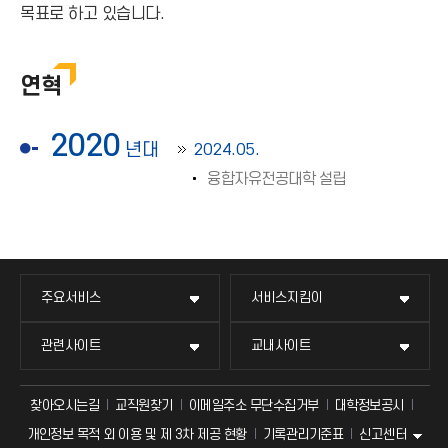
목표로 하고 있습니다.
연혁
2020
년대
2024.05.
융합자유전공대학 설립
주요서비스
서비스지킴이
관련사이트
교내사이트
찾아오시는길
교직원찾기
이메일주소 무단수집거부
대학정보공시
신고센터
개인정보 목적 외 이용 및 제 3차 제공 현황
기록관리기준표