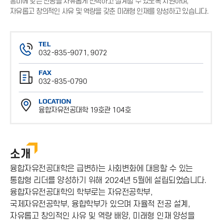
흥미에 맞는 전공을 자유롭게 선택하고 설계할 수 있도록 지원하며,
자유롭고 창의적인 사유 및 역량을 갖춘 미래형 인재를 양성하고 있습니다.
TEL
032-835-9071, 9072
전
FAX
화
032-835-0790
번
팩
호
LOCATION
스
융합자유전공대학 19호관 104호
번
위
호
치
소개
융합자유전공대학은 급변하는 사회변화에 대응할 수 있는
통합형 리더를 양성하기 위해 2024년 5월에 설립되었습니다.
융합자유전공대학의 학부로는 자유전공학부,
국제자유전공학부, 융합학부가 있으며 자율적 전공 설계,
자유롭고 창의적인 사유 및 역량 배양, 미래형 인재 양성을