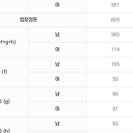
여
391
법정정원
605
남
383
f+g+h)
여
114
남
195
(f)
여
53
남
96
 (g)
여
37
남
92
 (h)