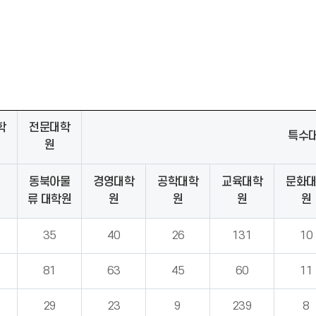
학
전문대학
특수
원
동북아물
경영대학
공학대학
교육대학
문화
원
류 대학원
원
원
원
원
35
40
26
131
10
81
63
45
60
11
29
23
9
239
8