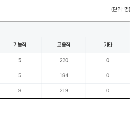
(단위: 명)
기능직
고용직
기타
5
220
0
5
184
0
8
219
0