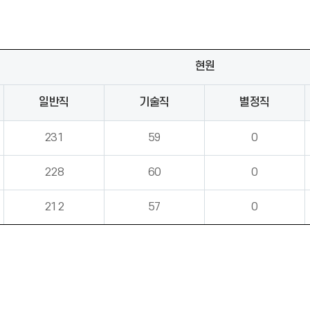
현원
일반직
기술직
별정직
231
59
0
228
60
0
212
57
0