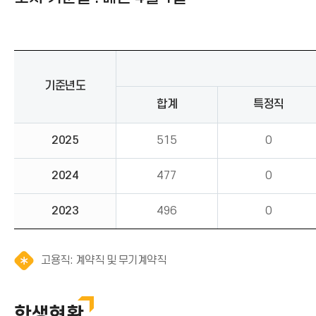
기준년도
합계
특정직
2025
515
0
2024
477
0
2023
496
0
알
고용직: 계약직 및 무기계약직
림
(
*
학생현황