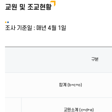
교원 및 조교현황
조사 기준일 : 매년 4월 1일
구분
합계 (b=c+o)
교원소계 (c=d+e)