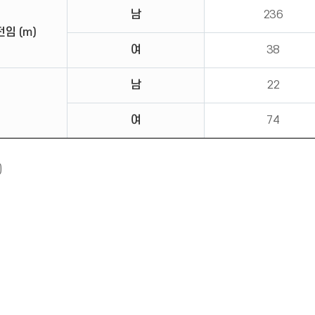
남
236
임 (m)
여
38
남
22
여
74
알
)
림
(
*
아
이
콘
)