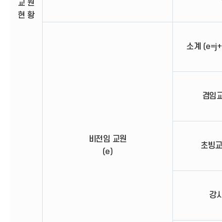
교 원
현 황
소계 (e=j+
겸임교원
비전임 교원
초빙교원
(e)
강사 