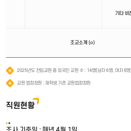
기타 비전
조교소계 (o)
2025년도 전임교원 중 외국인 교원 수 : 14명(남자 6명, 여자 8명
알
교원 법정정원 : 재학생 기준 교원법정정원
림
(
*
직원현황
아
이
콘
)
조사 기준일 : 매년 4월 1일