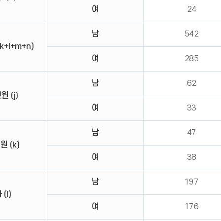
여
24
남
542
k+l+m+n)
여
285
남
62
 (j)
여
33
남
47
 (k)
여
38
남
197
(l)
여
176