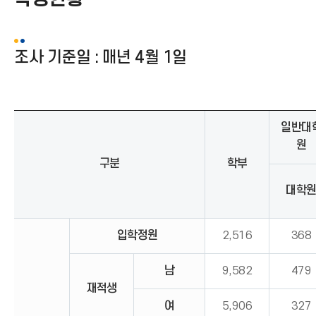
아
이
콘
)
조사 기준일 : 매년 4월 1일
일반대
원
구분
학부
대학
입학정원
2,516
368
남
9,582
479
재적생
여
5,906
327