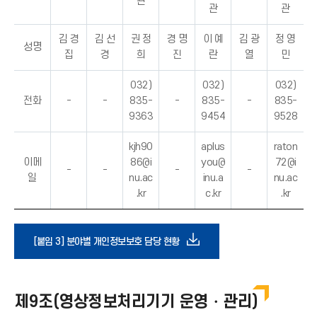
관
관
관
김 경
김 선
권 정
경 명
이 예
김 광
정 영
성명
집
경
희
진
란
열
민
032)
032)
032)
전화
-
-
835-
-
835-
-
835-
9363
9454
9528
kjh90
aplus
raton
이메
86@i
you@
72@i
-
-
-
-
일
nu.ac
inu.a
nu.ac
.kr
c.kr
.kr
다
[붙임 3] 분야별 개인정보보호 담당 현황
운
제9조(영상정보처리기기 운영・관리)
로