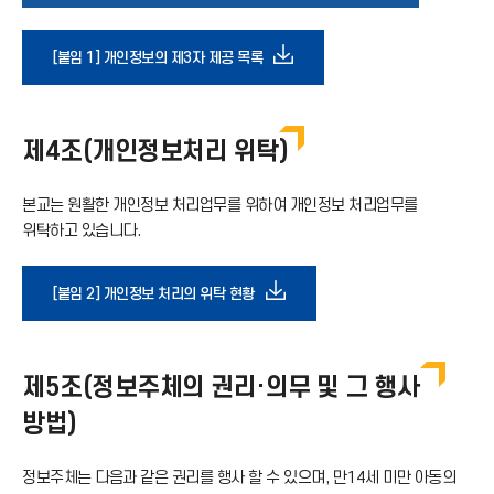
로
다
[붙임 1] 개인정보의 제3자 제공 목록
가
운
기
제4조(개인정보처리 위탁)
로
아
본교는 원활한 개인정보 처리업무를 위하여 개인정보 처리업무를
드
위탁하고 있습니다.
이
아
다
[붙임 2] 개인정보 처리의 위탁 현황
콘
이
운
제5조(정보주체의 권리·의무 및 그 행사
콘
로
방법)
드
정보주체는 다음과 같은 권리를 행사 할 수 있으며, 만14세 미만 아동의