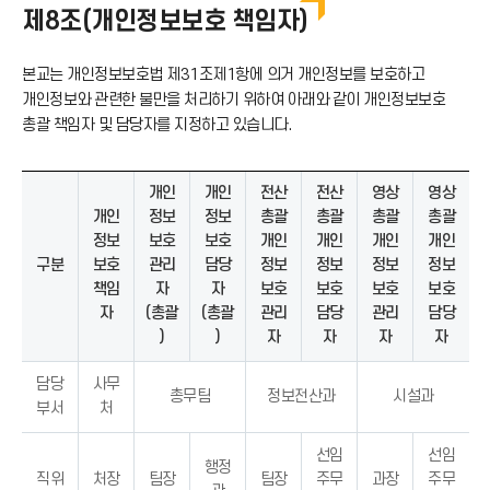
제8조(개인정보보호 책임자)
본교는 개인정보보호법 제31조제1항에 의거 개인정보를 보호하고
개인정보와 관련한 불만을 처리하기 위하여 아래와 같이 개인정보보호
총괄 책임자 및 담당자를 지정하고 있습니다.
개인
개인
전산
전산
영상
영상
개인
정보
정보
총괄
총괄
총괄
총괄
정보
보호
보호
개인
개인
개인
개인
구분
보호
관리
담당
정보
정보
정보
정보
책임
자
자
보호
보호
보호
보호
자
(총괄
(총괄
관리
담당
관리
담당
)
)
자
자
자
자
담당
사무
총무팀
정보전산과
시설과
부서
처
선임
선임
행정
직위
처장
팀장
팀장
주무
과장
주무