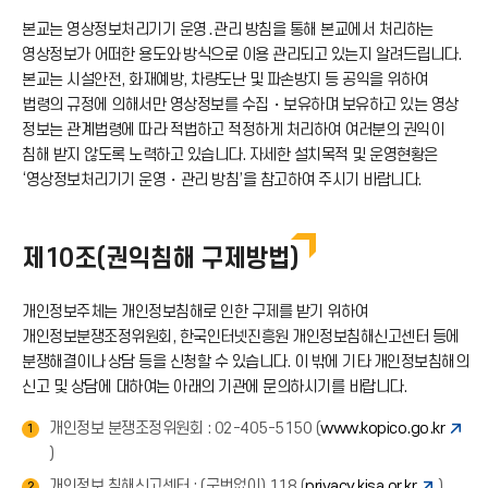
본교는 영상정보처리기기 운영․관리 방침을 통해 본교에서 처리하는
드
영상정보가 어떠한 용도와 방식으로 이용 관리되고 있는지 알려드립니다.
본교는 시설안전, 화재예방, 차량도난 및 파손방지 등 공익을 위하여
아
법령의 규정에 의해서만 영상정보를 수집・보유하며 보유하고 있는 영상
정보는 관계법령에 따라 적법하고 적정하게 처리하여 여러분의 권익이
침해 받지 않도록 노력하고 있습니다. 자세한 설치목적 및 운영현황은
이
‘영상정보처리기기 운영・관리 방침’을 참고하여 주시기 바랍니다.
콘
제10조(권익침해 구제방법)
개인정보주체는 개인정보침해로 인한 구제를 받기 위하여
개인정보분쟁조정위원회, 한국인터넷진흥원 개인정보침해신고센터 등에
분쟁해결이나 상담 등을 신청할 수 있습니다. 이 밖에 기타 개인정보침해의
신고 및 상담에 대하여는 아래의 기관에 문의하시기를 바랍니다.
개인정보 분쟁조정위원회 : 02-405-5150 (
www.kopico.go.kr
1
)
개인정보 침해신고센터 : (국번없이) 118 (
privacy.kisa.or.kr
)
2