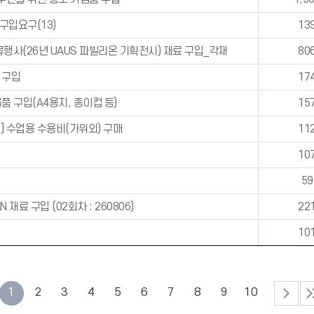
구입요구(13)
13
행사(26년 UAUS 파빌리온 기획전시) 재료 구입_각재
80
 구입
17
 구입(A4용지, 종이컵 등)
15
 수업용 수용비(가위외) 구매
11
10
59
 재료 구입 (02회차 : 260806)
22
10
1
2
3
4
5
6
7
8
9
10