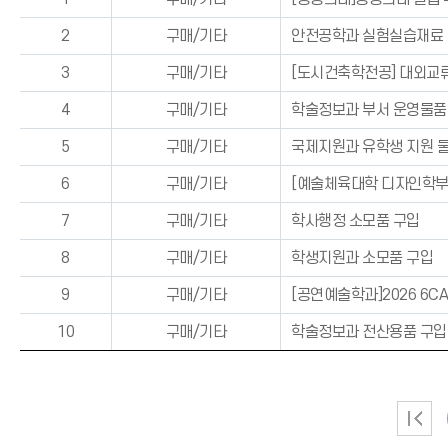
2
구매/기타
안전공학과 실험실습재료 
3
구매/기타
[도시건축학전공] 대외교류
4
구매/기타
학술정보과 부서 운영물품
5
구매/기타
국제지원과 유학생 지원 물품
6
구매/기타
[예술체육대학 디자인학부]
7
구매/기타
학사행정 소모품 구입
8
구매/기타
학생지원과 소모품 구입
9
구매/기타
[공연예술학과]2026 6CAN
10
구매/기타
학술정보과 전산용품 구입