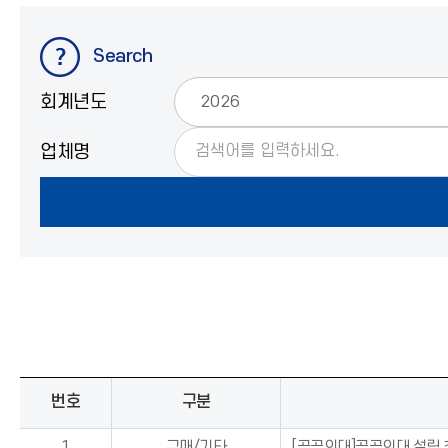
Search
회계년도
업체명
번호
구분
1
구매/기타
[공공의대]공공의대 설립 