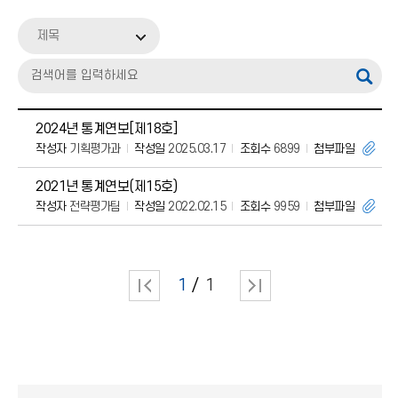
대학 주요현황
제목
통계연보
정보공시자료
대학자체평가
2024년 통계연보[제18호]
작성자
기획평가과
작성일
2025.03.17
조회수
6899
첨부파일
2021년 통계연보(제15호)
작성자
전략평가팀
작성일
2022.02.15
조회수
9959
첨부파일
1
1